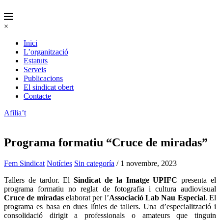
×
Inici
L’organització
Estatuts
Serveis
Publicacions
El sindicat obert
Contacte
Afilia’t
Programa formatiu “Cruce de miradas”
Fem Sindicat
Notícies
Sin categoría
/ 1 novembre, 2023
Tallers de tardor. El
Sindicat de la Imatge UPIFC
presenta el
programa formatiu no reglat de fotografia i cultura audiovisual
Cruce de miradas
elaborat per l’
Associació Lab Nau Especial
. El
programa es basa en dues línies de tallers. Una d’especialització i
consolidació dirigit a professionals o amateurs que tinguin