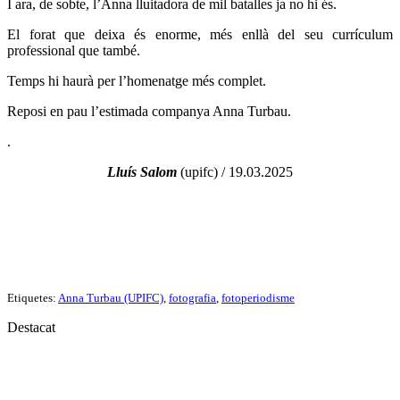
I ara, de sobte, l’Anna lluitadora de mil batalles ja no hi és.
El forat que deixa és enorme, més enllà del seu currículum
professional que també.
Temps hi haurà per l’homenatge més complet.
Reposi en pau l’estimada companya Anna Turbau.
.
Lluís Salom
(upifc) / 19.03.2025
.
Etiquetes:
Anna Turbau (UPIFC)
,
fotografia
,
fotoperiodisme
Destacat