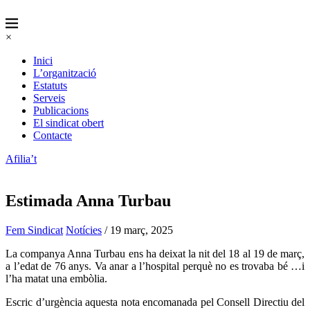
×
Inici
L’organització
Estatuts
Serveis
Publicacions
El sindicat obert
Contacte
Afilia’t
Estimada Anna Turbau
Fem Sindicat
Notícies
/ 19 març, 2025
La companya Anna Turbau ens ha deixat la nit del 18 al 19 de març,
a l’edat de 76 anys. Va anar a l’hospital perquè no es trovaba bé …i
l’ha matat una embòlia.
Escric d’urgència aquesta nota encomanada pel Consell Directiu del