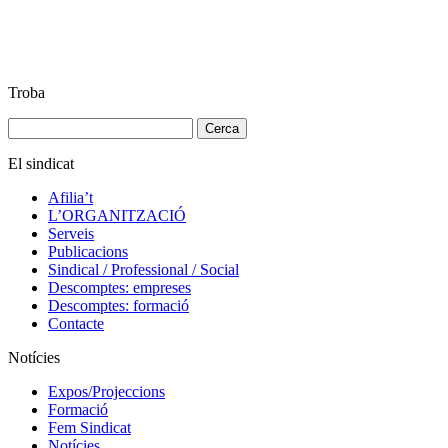
Troba
Cerca:
El sindicat
Afilia’t
L’ORGANITZACIÓ
Serveis
Publicacions
Sindical / Professional / Social
Descomptes: empreses
Descomptes: formació
Contacte
Notícies
Expos/Projeccions
Formació
Fem Sindicat
Notícies