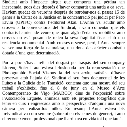
Sindicat amb l’impacte afegit que comporta una pèrdua tan
inesperada, pocs dies després d’haver compartit una tarda a ca seva.
Havíem quedat de veure’ns després de retrobar-nos el passat 15 de
gener a la Ciutat de la Justícia en la concentració pel judici per Paco
Elvira (UPIFC) contra l’editorial Akal. L’Anna va acudir amb
crosses a la convocatoria del Sindicat, i vam comentar que els
contraris haurien de veure que quan algú d’edat es mobilitza amb
crosses no està posant de relleu la seva fragilitat física sinó una
resiliència monumental. Amb crosses o sense, però, l’Anna sempre
va ser una força de la naturalesa, una dona de carácter combatiu
dotada d’una gran determinació.
Poc a poc s’havia refet del desgast pel traspàs del seu company
Llorenç Soler i ara estava il·lusionada per la representació que
Photographic Social Visions fa del seu arxiu, satisfeta d’haver
preservat amb l’ajuda del Sindicat el seu fons documental de les
lluites a la Galicia de la Transició, contenta que una mostra del seu
treball s’exhibeixi fins el 8 de juny en el Museo d’Arte
Contemporaneo de Vigo (MARCO) dins de l’exposició sobre
l’Asociación Erguete, animada amb els projectes fotogràfics que
tenia en curs i engrescada amb la perspectiva d’adquirir una nova
càmera per realizar-los millor. En resum, l’Anna estava bé:
reivindicativa com sempre (sobretot en els temes de gènere), i amb
el reconeixement professional que li arribava en vida tot i que tardà.