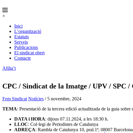
×
Inici
L’organització
Estatuts
Serveis
Publicacions
El sindicat obert
Contacte
Afilia’t
CPC / Sindicat de la Imatge / UPV / SPC /
Fem Sindicat
Notícies
/ 5 novembre, 2024
TEMA
: Presentació de la tercera edició actualitzada de la guia sobre d
DATA i HORA
: dijous 07.11.2024, a les 18:30 h.
LLOC
: Col·legi de Periodistes de Catalunya
ADREÇA
: Rambla de Catalunya 10, pral.1ª, 08007 Barcelona